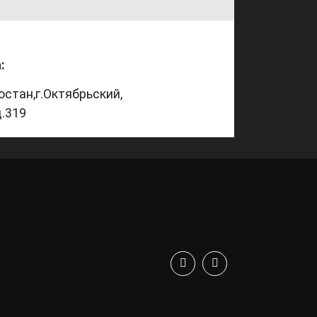
:
остан,
г.Октябрьский,
д.319